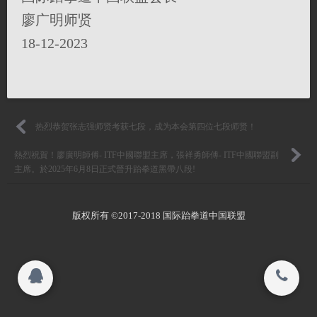
廖广明师贤
活动相册
联系我们
18-12-2023
会员中心
关闭
投考及资历指引
热烈恭贺张志强师贤考获七段，成为本会第四位七段师贤！
© 2015-2017
熱烈祝賀！廖廣明師傅- ITF中國聯盟主席，張祥勇師傅- ITF中國聯盟副
各道馆讯息
国际跆拳道中国联盟 All rights reserved.
主席。於2025年6月8日正式晉升跆拳道黑帶八段!
联系本会
版权所有 ©2017-2018 国际跆拳道中国联盟
西班牙天派总部