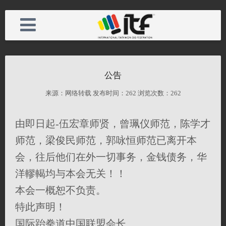
公告
首页
电话：
来源：网络转载 发布时间：
262 浏览次数：
262
活动
手机：
由即日起-伍宏章师贤，曾珮仪师范，陈学才
师范，梁俊民师范，郭咏恒师范已离开本
中国联盟
邮箱：
会，往后他们在外一切事务，金钱债务，华
洋轇輵均与本会无关！！
会长资质
备案号：
本会一概恕不负责。
特此声明！
馆规
网址：
国际跆拳道中国联盟会长