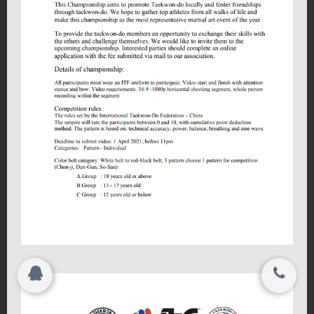
活动相册
联系我们
会员中心
关闭
投考及资历指引
© 2015-2017
各道馆讯息
国际跆拳道中国联盟 All rights reserved.
联系本会
西班牙天派总部