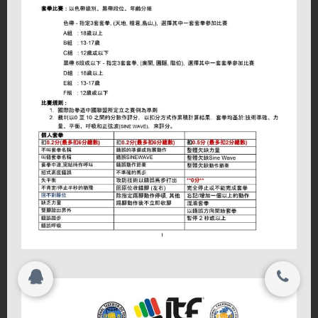
活动相册
联系我们
会员中心
关闭
投考及资历指引
© 2015-2017
各道馆讯息
国际跆拳道中国联盟 All rights reserved.
联系本会
西班牙天派总部