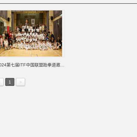
2024第七届ITF中国联盟跆拳道邀…
<
1
>