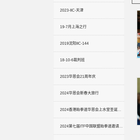
2023-IIC-天津
19-7月上海之行
2019沈阳IIC-144
18-10-6裁判班
2023华恩会21周年庆
2024华恩会新春大旅行
2024香港跆拳道华恩会上水堂圣诞…
2024第七届ITF中国联盟跆拳道邀请…