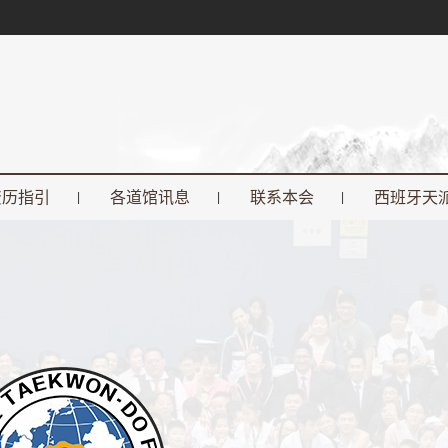
资历指引
各道馆讯息
联系本会
西班牙天