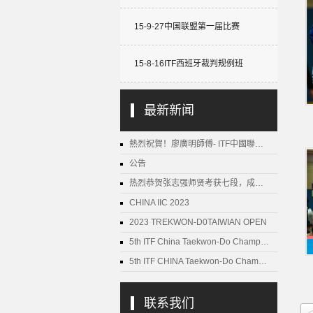
15-9-27中国联盟第一届比赛
15-8-16ITF西班牙裁判规例班
最新新闻
熱烈祝賀！廖廣明師傅- ITF中國聯…
公告
热烈恭贺张志强师贤考获七段，成…
CHINA IIC 2023
2023 TREKWON-D0TAIWIAN OPEN
5th ITF China Taekwon-Do Champ…
5th ITF CHINA Taekwon-Do Cham…
联系我们