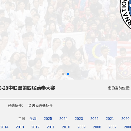
-10-28中联盟第四届跆拳大赛
您的当前位置
已选条件：
请选择筛选条件
年份
全部
2025
2024
2023
2022
2021
2020
2014
2013
2012
2011
2010
2009
2008
2007
200