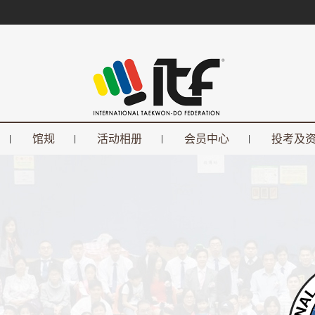
馆规
活动相册
会员中心
投考及