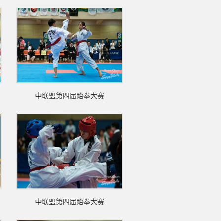
中联盟第四届跆拳大赛
中联盟第四届跆拳大赛