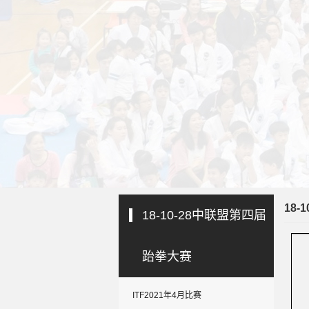
18
18-10-28中联盟第四届
跆拳大赛
ITF2021年4月比赛